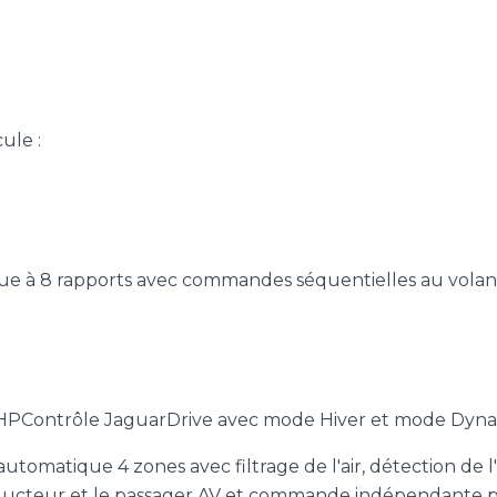
ule :
ue à 8 rapports avec commandes séquentielles au volan
HPContrôle JaguarDrive avec mode Hiver et mode Dyn
utomatique 4 zones avec filtrage de l'air, détection de l
ducteur et le passager AV et commande indépendante po