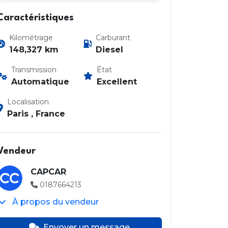
Caractéristiques
Kilométrage
Carburant
148,327 km
Diesel
Transmission
État
Automatique
Excellent
Localisation
Paris , France
Vendeur
CAPCAR
0187664213
À propos du vendeur
Envoyer un message