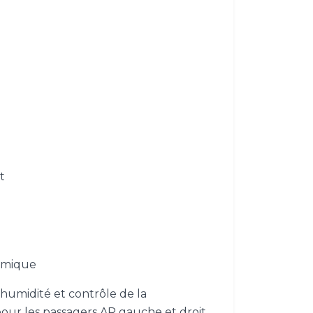
t
amique
'humidité et contrôle de la
ur les passagers AR gauche et droit