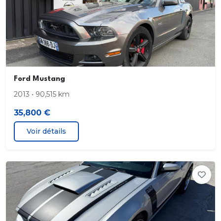
Controle dynamique de la trajectoire (ESP) avec
ABS
Crochets d'arrimage de charge (8 a la norme DIN
75410)
Direction assistee
Ford Mustang
Eclairage de courtoisie a extinction temporisee
2013 • 90,515 km
progressive a l'AV
35,800 €
Eclairage de courtoisie au plancher
Voir détails
Eclairage de courtoisie avec extinction temporisee
2eme & 3eme rangee
Eclairage renforce a LED du compartiment de
chargement
Espace de rangement sur la planche de bord