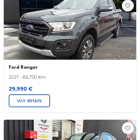
Banquette AR 3 places avec espace de
rangement sous l'assise
Bavettes AR
Bavettes AV
Boite a gants avec couvercle verrouillable
Ford Ranger
Bornes de connexion electrique pour
equipements et accessoires
2021 • 86,750 km
29,990 €
Ceintures de securite 3 points a enrouleur sur tous
les sieges
Voir détails
Chauffage a recirculation
Controle adaptatif de la charge (LAC)