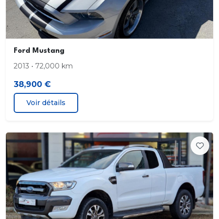
devant le conducteur
Extinction differee des phares
Ford Mustang
Feux d'angle fixes
2013 • 72,000 km
Feux de freinage d'urgence
38,900 €
Feux de jour avec projecteurs
Voir détails
Filtre a particules
Freinage assiste a double circuit
ABS et freins a disques AV/AR
Garnissage du pavillon de cabine
Grille de calandre avec insert Nickel satin