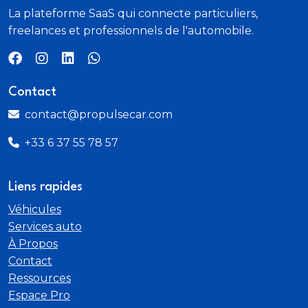
La plateforme SaaS qui connecte particuliers,
Poignees de portes couleur carrosserie
freelances et professionnels de l'automobile.
Porte laterale coulissante droite de chargement
Contact
Porte laterale coulissante gauche vitree
contact@propulsecar.com
Portes AR tolees
+33 6 37 55 78 57
Portes AR tolees battantes a ouverture a 90°/180°
Liens rapides
Portes laterales coulissantes droite et gauche
d'acces aux places AR
Véhicules
Services auto
Prise 12V sur le tableau de bord et dans la boite a
À Propos
gants
Contact
Ressources
Protection laterale de lŽespace de chargement
Espace Pro