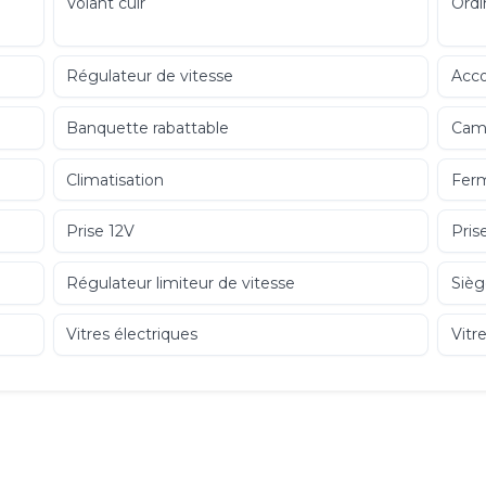
Volant cuir
Ordi
Régulateur de vitesse
Acco
Banquette rabattable
Camé
Climatisation
Ferm
Prise 12V
Pris
Régulateur limiteur de vitesse
Sièg
Vitres électriques
Vitr
Écran tactile
ESP
ABS
Aide