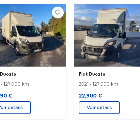
Airbag frontal
Airba
Contrôle de pression des pneus
EB
Fixations ISOFIX
Kit 
4 Haut parleurs
Bacs
Banquette AV 2 places monobloc
Boit
 Ducato
Fiat Ducato
cache bagages
Cein
 • 127,000 km
2021 • 127,000 km
Commandes du système audio au volant
Com
490 €
22,900 €
essuieglaces automatiques
Gris
oir détails
Voir détails
Miroir de courtoisie passager
Ouve
Plancher caoutchouc
Porte