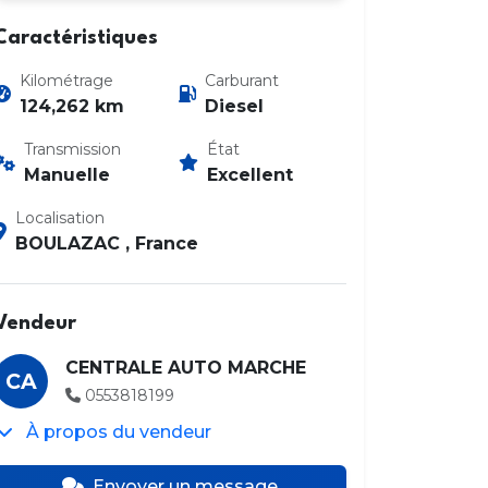
Caractéristiques
Kilométrage
Carburant
124,262 km
Diesel
Transmission
État
Manuelle
Excellent
Photo 2 / 10
Localisation
BOULAZAC , France
Vendeur
CENTRALE AUTO MARCHE
CA
0553818199
À propos du vendeur
Envoyer un message