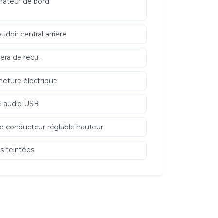
nateur de bord
udoir central arrière
ra de recul
eture électrique
e audio USB
e conducteur réglable hauteur
es teintées
 au démarrage en côte