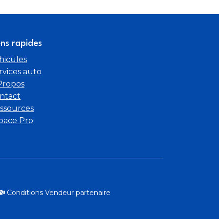
ement sous siège passager avant
es rang 3 déposables
ens rapides
hicules
ème Start & Stop
rvices auto
Propos
ntact
ssources
pace Pro
Conditions Vendeur partenaire