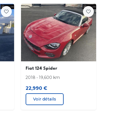
gs front. + lat.
D
téléphone main libre bluetooth
 de portes avant
e à gants fermée
Fiat 124 Spider
tures avant ajustables en hauteur
2018 • 19,600 km
pte tours
22,990 €
Voir détails
rture des vitres séquentielle
 latérale arrière droite