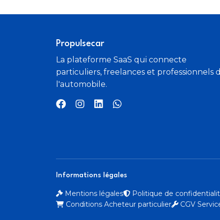
Porte latérale arrière gauche
Siège conducteur avec réglage lombaire
Propulsecar
La plateforme SaaS qui connecte
Sièges rang 3 rabattables
particuliers, freelances et professionnels 
l'automobile.
Tissu Brun Bark
Informations légales
Mentions légales
Politique de confidential
Conditions Acheteur particulier
CGV Service