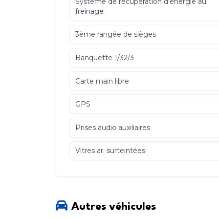
Système de récupération d'énergie au
freinage
3ème rangée de sièges
Banquette 1/32/3
Carte main libre
GPS
Prises audio auxiliaires
Vitres ar. surteintées
Volant réglable en hauteur et profondeur
Antipatinage
Autres véhicules