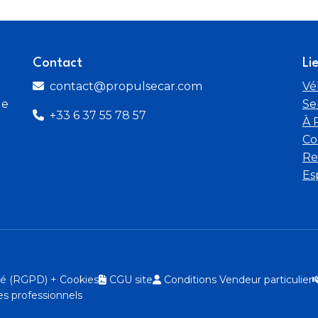
Portes AR hayon
Rang
Sièges rang 2 déposables
Sièg
Contact
Li
contact@propulsecar.com
Vé
système audio
Syst
de
Se
+33 6 37 55 78 57
À 
Vitres latérales coulissantes sur rang 2
Co
Re
Es
ité (RGPD) + Cookies
CGU site
Conditions Vendeur particulier
s professionnels