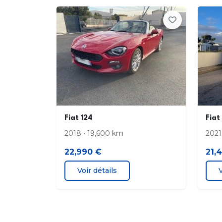
AFU
Projecteurs antibrouillard
Feux automatiques
Phares av. de jour à LED
Banquette arrière 3 places
Fiat 124
Fiat
Boucliers AV et AR couleur caisse
2018 • 19,600 km
2021
Commande Mode ECO
22,990 €
21,
Essuieglace arrière
Voir détails
V
Lunette arrière
Phares halogènes