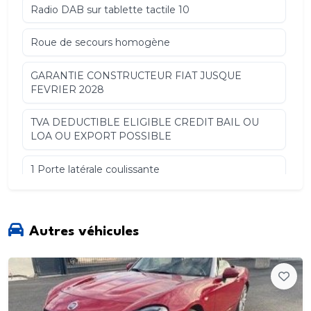
Radio DAB sur tablette tactile 10
Roue de secours homogène
GARANTIE CONSTRUCTEUR FIAT JUSQUE
FEVRIER 2028
TVA DEDUCTIBLE ELIGIBLE CREDIT BAIL OU
LOA OU EXPORT POSSIBLE
1 Porte latérale coulissante
2 Haut parleurs
Autres véhicules
ABS
AFIL
Aide au démarrage en côte