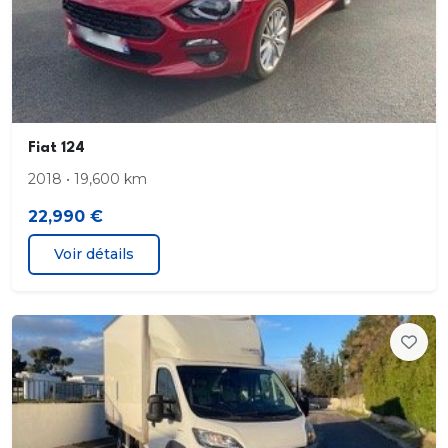
Aide au freinage d'urgence
Airbag conducteur
Airbag passager
Fiat 124
Airbags frontaux
2018 • 19,600 km
22,990 €
Airbags latéraux avant
Voir détails
Airbags rideaux
Antidémarrage électronique
Antipatinage
Appel d'Assistance Localisé