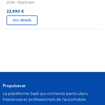
2018 • 19,600 km
Filtre à particules
22,990 €
Filtre à Pollen
Voir détails
Fonction MP3
GPS Cartographique
Guidage pour manoeuvre de stationnement
Interface Media
Kit mains-libres Bluetooth
Lampe de coffre
Propulsecar
La plateforme SaaS qui connecte particuliers,
Limiteur de vitesse
freelances et professionnels de l'automobile.