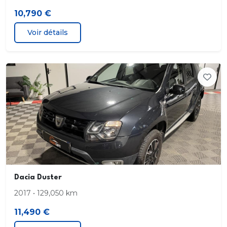
10,790 €
Lunette AR dégivrante
Voir détails
Peinture opaque
Poignées de portes extérieures noires
Poignées de portes intérieures noires
Rétroviseurs extérieurs à réglages manuel
Rétroviseurs extérieurs noirs
Sellerie Ambiance
Dacia Duster
Système de fixation Isofix pour siège enfant aux
2017 • 129,050 km
places latérales du 2eme rang
11,490 €
Vitres teintées