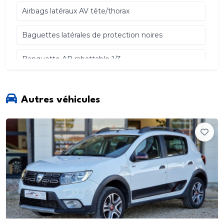
Airbags latéraux AV tête/thorax
Baguettes latérales de protection noires
Banquette AR rabattable 1/3
2/3
Autres véhicules
Barres de toit longitudinales
Boucliers ton caisse
Cache-bagages
Chauffage et ventillation à 4 vitesses
Condamnation centralisée des portes à distance