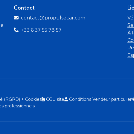
Contact
Li
contact@propulsecar.com
Vé
de
Se
+33 6 37 55 78 57
À 
Co
Re
Es
ité (RGPD) + Cookies
CGU site
Conditions Vendeur particulier
s professionnels