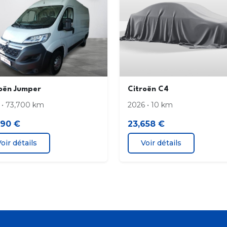
oën Jumper
Citroën C4
 • 73,700 km
2026 • 10 km
490 €
23,658 €
oir détails
Voir détails