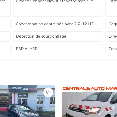
ect
Citroën Connect Nav sur tablette tactile 7"
Citr
Condamnation centralisée avec 2 PLIP HF
Coqu
Détection de sousgonflage
Dire
ESP et ASR
Feux
Garniture Tissu Mica Grey
Jant
Jonc chromé sur le bouclier AV
Kit 
pne
Lèvevitres AV électriques et séquentiels
Mirr
Pack Visibilité
Poig
Régulateurlimiteur de vitesse
Régu