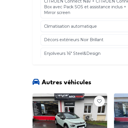
CITROËN Connect Nav + CITROËN Conn
Box avec Pack SOS et assistance inclus +
Mirror screen
Climatisation automatique
Décors extérieurs Noir Brillant
Enjoliveurs 16" Steel&Design
Feux diurnes à LED
Jantes Steel & Design 16"
Autres véhicules
Kit mains libres Bluetooth et prise USB
Pack Color Glossy Black
Projecteurs antibrouillard avec éclairage