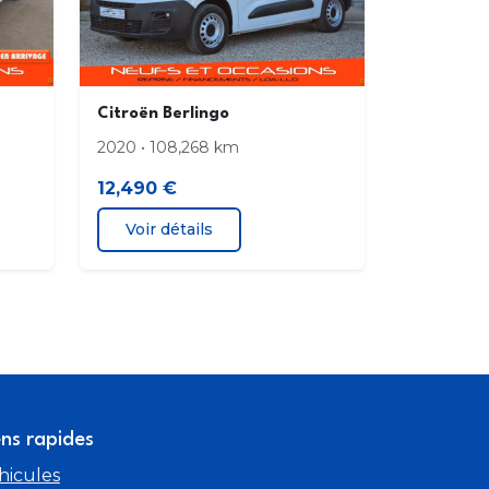
e conducteur avec réglage lombaire et
udoir
Citroën Berlingo
tème audio MP3 6HP
2020 • 108,268 km
12,490 €
u Mica Grey
Voir détails
nt mousse réglable en hauteur et en
ondeur
ens rapides
hicules