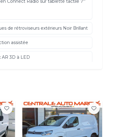
oën Connect Radio sur tablette tactile 7''
es de rétroviseurs extérieurs Noir Brillant
ction assistée
 AR 3D à LED
es alliage 16" SQUARE Grey
de dépannage provisoire de
umatiques
or Screen
nées de portes extérieures couleur caisse
lateurlimiteur de vitesse programmable