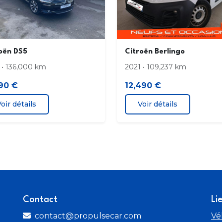
Roue de secours galette
Sièg
acco
oën DS5
Citroën Berlingo
Suspensions avec Butées Hydrauliques
Sys
 • 136,000 km
2021 • 109,237 km
Progressives
990 €
12,490 €
Système Stop & Start
Tiss
oir détails
Voir détails
Volant en croûte de cuir
Vola
prof
Contact
Li
contact@propulsecar.com
Vé