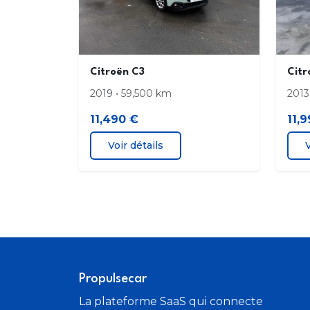
statique d'intersection
Rétroviseurs extérieurs électriques et
dégivrants
Citroën C3
Citr
Siège conducteur réglable en hauteur
2019 • 59,500 km
2013
11,490 €
11,
Système de spatialisation du son
Voir détails
V
Vitres et lunette AR surteintées
Propulsecar
La plateforme SaaS qui connecte