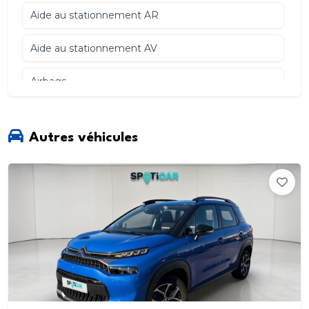
Aide au stationnement AR
Aide au stationnement AV
Airbags
Allumage automatique des feux de croisement
Autres véhicules
Aumônières sur dossiers des sièges AV
Boîte à gants
Caméra de recul
Citroën Connect Box avec Pack SOS et assistance
inclus Compatible avec Android Auto et Apple
CarPlay
Citroën Connect Nav