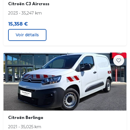
Citroën C3 Aircross
Citroën Connect Nav + Citroën Connect Box avec
2023 • 35,247 km
Pack SOS et assistance inclus
15,358 €
Citroën Connect Radio sur tablette tactile
Voir détails
Citroën Connect Radio sur tablette tactile1 prise
USB de recharge
Climatisation
Condamnation centralisée
Détecteur de sousgonflage
Essuievitre AV automatique
Citroën Berlingo
Feux diurnes à LED
2021 • 35,025 km