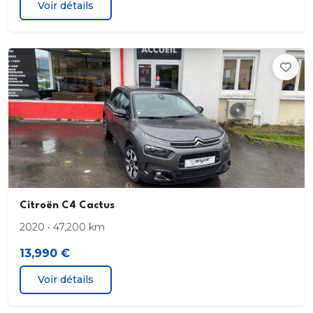
Voir détails
Rétroviseurs extérieurs électriques et chauffants
Rétroviseurs extérieurs rabattables électriquement
Siège conducteur avec réglage lombaire et
accoudoir
Siège conducteur réglable en hauteur
Siège passager AV escamotable
Volant mousse réglable en hauteur et en
profondeur
Citroën C4 Cactus
2020 • 47,200 km
13,990 €
Voir détails