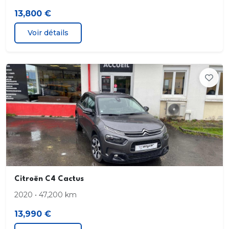
13,800 €
Citroën Connect Box avec Pack SOS et assistance
inclus Compatible avec Android Auto et Apple
Voir détails
CarPlay
Citroën Connect Nav
Citroën Connect Nav + Citroën Connect Box avec
Pack SOS et assistance inclus
Citroën Connect Radio sur tablette tactile 8"
Citroën Connect Radio sur tablette tactile 8" avec
1 prise USB de recharge
Climatisation automatique bizone
Citroën C4 Cactus
2020 • 47,200 km
Condamnation centralisée avec 2 PLIP HF
13,990 €
Coques de rétroviseurs extérieurs couleur caisse