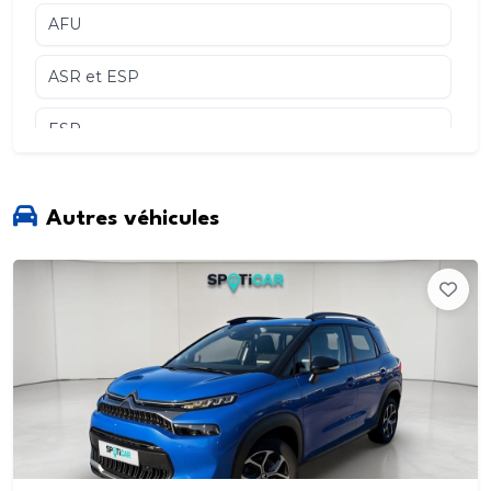
AFU
ASR et ESP
ESP
ESC
Autres véhicules
ASR
Accoudoirs centraux AV
Affichage tête haute couleur
Aide au démarrage en pente
Aide au stationnement AR