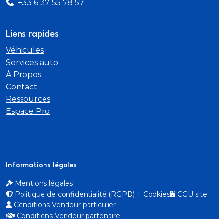
+33 6 37 55 78 57
Pack Color White
Pack Color White (décors d'Airbump et de
Liens rapides
projecteurs antibrouillard colorés)
Véhicules
Services auto
Pack Safety
À Propos
Contact
Pavillon avec capucine
Ressources
Poignées de portes extérieures couleur caisse
Espace Pro
Projecteurs antibrouillard
Projecteurs antibrouillard avec éclairage statique
Informations légales
d'intersection
Mentions légales
Régulateurlimiteur de vitesse
Politique de confidentialité (RGPD) + Cookies
CGU site
Conditions Vendeur particulier
Rétroviseur intérieur électrochrome
Conditions Vendeur partenaire