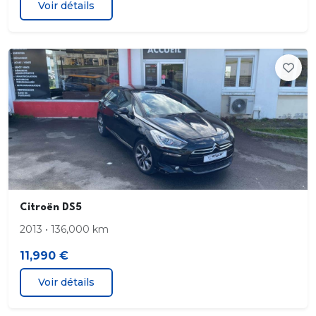
Voir détails
Détecteur de sousgonflage
Enjoliveurs 16" Twirl avec centres de roues noirs
Essuievitre AV automatique
Essuievitre AV Magic Wash
Feux diurnes à LED
Frein de stationnement électrique
Citroën DS5
2013 • 136,000 km
Garnissage Tissu Mica Green
11,990 €
Kit de dépannage provisoire de pneumatiques
Voir détails
Kit mains libres Bluetooth et prise USB