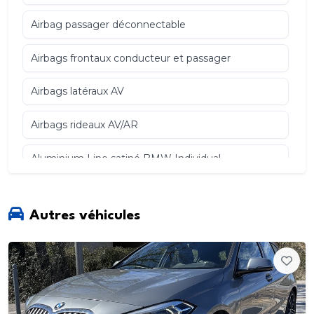
Airbag passager déconnectable
Airbags frontaux conducteur et passager
Airbags latéraux AV
Airbags rideaux AV/AR
Aluminium Line satiné BMW Individual
Anneaux d'arrimage dans le coffre sur le seuil de
chargement
Autres véhicules
Antenne "aileron de requin"
Appel d'Urgence Intelligent (durée de vie de la
voiture)