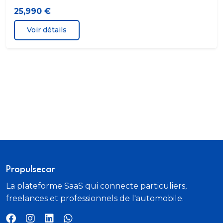
25,990 €
Feux antibrouillard AR
Voir détails
Feux de jour à LED
Feux de stop biintensité
Fixations ISOFIX pour les deux places AR
Fonction Start&Stop avec système prédictif via la
navigation
Inserts décoratifs Quarzsilver mat grainé
Jantes en alliage léger 17" style 548
Propulsecar
La plateforme SaaS qui connecte particuliers,
Kit de mobilité BMW
freelances et professionnels de l'automobile.
Kit rangement