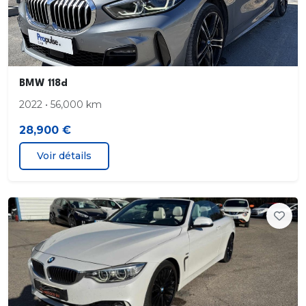
Apps véhicule (3 ans)
Appuistête et ceintures de sécurité 3 points à
toutes les places
Banquette AR rabattable 60/40
BMW 118d
2022 • 56,000 km
BMW Intelligent Personal Assistant
28,900 €
BMW Live Cockpit Navigation Pro
Voir détails
Boîte de vitesses automatique à double
embrayage DKG7 à 7 rapports
Calandre avec cadre en chrome et doubles
barreaux verticaux
Capteurs d'impact