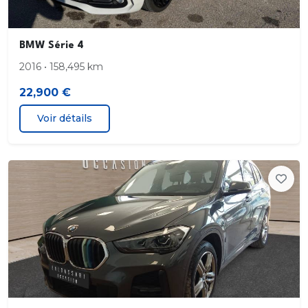
Climatisation automatique 1 zone
Connectivité avancée
BMW Série 4
Connectivité Bluetooth
2016 • 158,495 km
22,900 €
Contrôle de stabilité dynamique (DSC) avec
dotation élargie
Voir détails
Coques de rétroviseurs extérieurs couleur
carrosserie
Démarrage sans clé via le bouton Start/Stop
Désignation du modèle
Détecteur de pluie et allumage automatique des
projecteurs
Déverrouillage électrique du coffre via la volet de