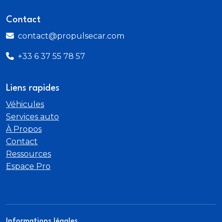
Mesure individuelle de pression des pneumatiques
Contact
avec 3 niveaux d'alerte
contact@propulsecar.com
Miroir asphérique côté conducteur
+33 6 37 55 78 57
rappel de clignotants intégrés
Liens rapides
Modes de conduite Comfort
Véhicules
Services auto
ECO PRO
À Propos
Contact
Sport
Ressources
Espace Pro
Motorisation BMW TwinPower Turbo
Pack Connected Pro
Park Assist
Informations légales