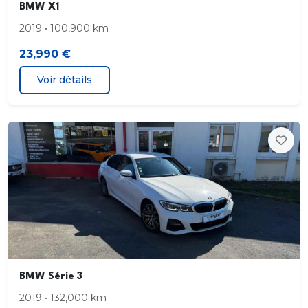
BMW X1
coffre ou la clé radiocommandée
2019 • 100,900 km
Direction Servotronic avec assistance variable en
23,990 €
fonction de la vitesse et du mode de conduite
Voir détails
Eclairage de bienvenue autour du véhicule
Eclairage de plaque d'immatriculation à LED
Eclairage intérieur Lampes de courtoises
Ecrous de roues antivol
Eléments extérieurs (poignées de portes
baguettes de parechocs et de toit) couleur
carrosserie
BMW Série 3
2019 • 132,000 km
Extérieur Aluminium Line satiné