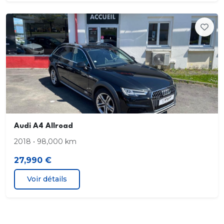
Appuis lombaires à 4 axes pour les sièges AV
Assise et dossier de banquette AR
divisée
rabattable 40/20/40
Audi Connect sécurité et assistance en ligne
Audi A4 Allroad
Audi Drive Select
2018 • 98,000 km
Audi Hold Assist
27,990 €
Voir détails
Audi Parking System Plus
Audi Pre Sense Basic