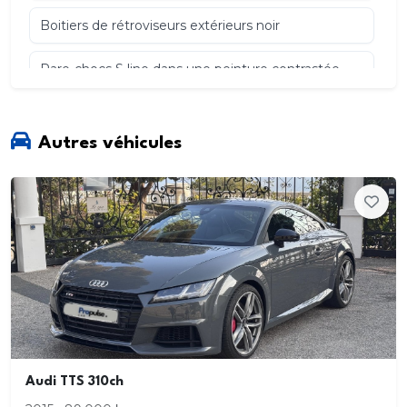
Boitiers de rétroviseurs extérieurs noir
Pare-chocs S line dans une peinture contrastée
(Gris Manhattan)
Suppression totale d'identification
Autres véhicules
Accoudoirs des contre-portes en similicuir
Monopur 550
Applications décoratives en aluminium mat Brossé
Foncé
Audi Connect Navigation et Divertissement
Audi virtual cockpit
Climatisation automatique confort 2 zones
Audi TTS 310ch