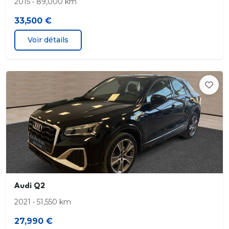
2015 • 89,000 km
Jantes en aluminium coulé 18" 5 branches en V
33,500 €
7Jx18"
Voir détails
pneus 235/55 R18
MMI Navigation plus avec MMI touch response
Pack Aluminium Intérieur
Pack Brillance Extérieur
Pack Extérieur
Pack intérieur estéhtique S line
Audi Q2
Pack S line extérieur
2021 • 51,550 km
Phares à LED avec clignotants dynamiques AR
27,990 €