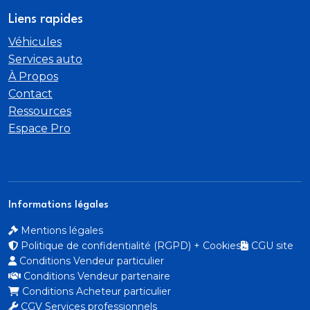
Câble de recharge HH Type E (8 A)
Liens rapides
Direction assistée électromécanique
Véhicules
Services auto
asservie à la vitesse
À Propos
Contact
Direction progressive
Ressources
Espace Pro
Détecteur de pluie et de luminosité
Eclairage intérieur
Ecrous de roues antivol
Informations légales
Mentions légales
Fixation pour sièges enfants ISOFIX et Top Tether
Politique de confidentialité (RGPD) + Cookies
CGU site
pour les sièges extérieurs AR
Conditions Vendeur particulier
Conditions Vendeur partenaire
Hayon de coffre à ouverture et fermeture
Conditions Acheteur particulier
électrique
CGV Services professionnels