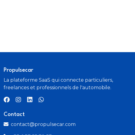
Commande de désactivation de l'airbag passager
AV
Détecteur de pluie et de luminosité
Direction assistée électromécanique
asservie à la vitesse
Propulsecar
Eclairage intérieur
La plateforme SaaS qui connecte particuliers,
Eclairage intérieur à LED
freelances et professionnels de l'automobile.
Ecrous de roues antivol
Contact
Eléments de l?habitacle en Alcantara Gris Acier
contact@propulsecar.com
Eléments de l?habitacle en Dinamica Gris Acier