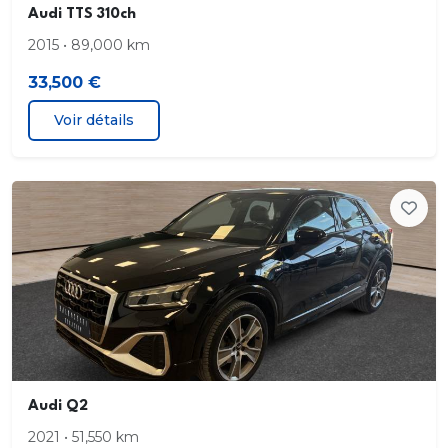
rabattable 40/20/40
Audi TTS 310ch
2015 • 89,000 km
Audi Connect
33,500 €
Audi Connect Navigation et Divertissement
Voir détails
Audi Connect Navigation et Divertissement Plus
Audi Connect sécurité et assistance en ligne
Audi Drive Select
Audi Hold Assist
Audi Parking System Plus
Audi Pre Sense Basic
Audi Q2
2021 • 51,550 km
Audi Pre Sense front