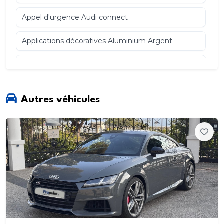
Appel d'urgence Audi connect
Applications décoratives Aluminium Argent
Applications décoratives Argent micrométallique
Appui lombaire à 4 axes pour les sièges AV
Autres véhicules
réglage électrique
horizontal et vertical
Appuis lombaires à 4 axes pour les sièges AV
Assise et dossier de banquette AR
divisée