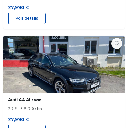
27,990 €
Audi Sound System
Voir détails
Audi virtual cockpit
Avertisseur de franchissement de ligne
Avertisseur de franchissement de ligne et Audi
Side Assist
Avertisseur de franchissement de ligne et
avertisseur de changement de voie
Banquette AR avec porte-gobelet dans l?
accoudoir de la place centrale
Audi A4 Allroad
2018 • 98,000 km
Boîtiers de rétroviseurs extérieurs dans la couleur
de la carrosserie
27,990 €