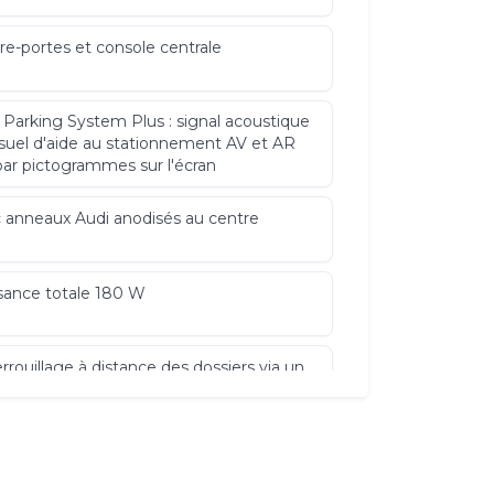
re-portes et console centrale
 Parking System Plus : signal acoustique
isuel d'aide au stationnement AV et AR
par pictogrammes sur l'écran
 anneaux Audi anodisés au centre
sance totale 180 W
rrouillage à distance des dossiers via un
r dans la garniture latérale du coffre
osserie galvanisée (entièrement
anisée aux endroits sensibles à la
osion) : autoportante soudée au groupe-