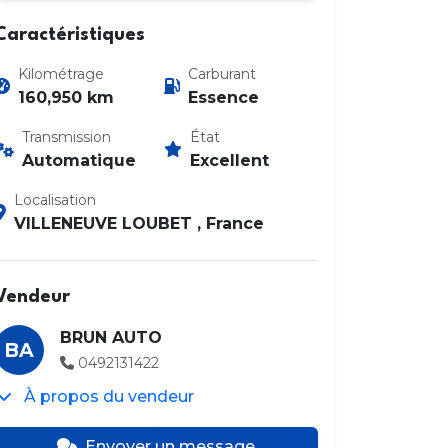
Caractéristiques
Kilométrage
Carburant
160,950 km
Essence
Transmission
État
Automatique
Excellent
Photo 2 / 20
Localisation
VILLENEUVE LOUBET , France
Vendeur
BRUN AUTO
BA
0492131422
À propos du vendeur
Envoyer un message