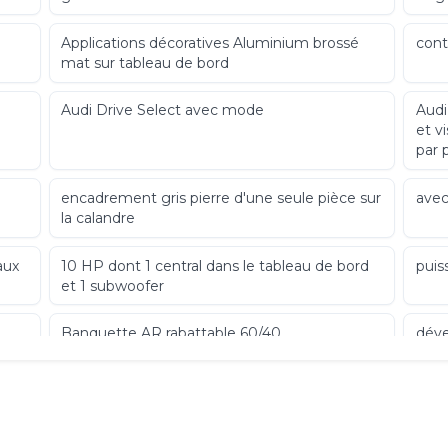
Applications décoratives Aluminium brossé
cont
mat sur tableau de bord
Audi Drive Select avec mode
Audi
et v
par 
encadrement gris pierre d'une seule pièce sur
avec
la calandre
aux
10 HP dont 1 central dans le tableau de bord
puis
et 1 subwoofer
Banquette AR rabattable 60/40
déve
levie
Blocage électronique de différentiel EDS
Carr
galv
corr