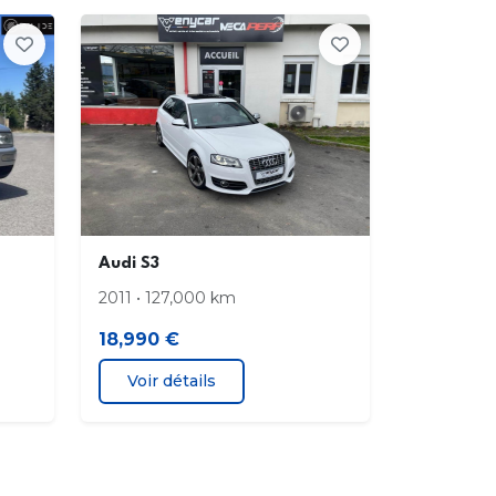
cher
cteur de port avec signaux acoustiques
suel à l'AV
sis auxiliaire en aluminium ; à l'AR essieu à
re bras avec systèmes d'amortissement
e suspension séparé
atisation automatique Confort
Audi S3
2011 • 127,000 km
act d'allumage électronique: clé de
act mémorisant différentes données
18,990 €
tretien
Voir détails
ction électromécanique à assistance
able