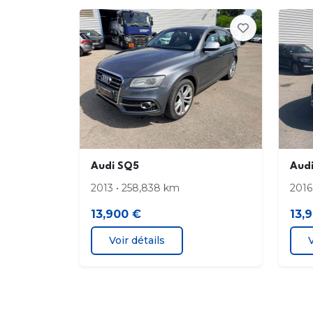
zones de déformation définies à l'AV et à 
(12 ans de garantie contre la corrosion)
sécurité enfants sur le verrouillage à l'AV e
l'AR
châssis auxiliaire
Audi SQ5
Aud
2013 • 258,838 km
2016
Colonne de direction réglable manuellem
en hauteur et en profondeur
13,900 €
13,
Voir détails
V
Contrôle de la pression des pneus avec
signaux acoustique et visuel de perte de
pression