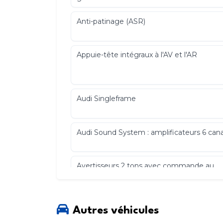
Anti-patinage (ASR)
Appuie-tête intégraux à l'AV et l'AR
Audi Singleframe
Audi Sound System : amplificateurs 6 can
Avertisseurs 2 tons avec commande au
centre du volant
Becquet de pavillon
Autres véhicules