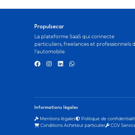
Détecteur de pluie et de luminosité
éclairage coffre
Propulsecar
La plateforme SaaS qui connecte
spots de lecture à l'AV et à l'AR ainsi que b
à gants éclairée
particuliers, freelances et professionnels 
l'automobile.
balayage au passage de la marche AR lor
les essuie-glaces AV sont activés
Feux AR à technologie LED
Identification du modèle à l'AR
Informations légales
Mentions légales
Politique de confidential
Conditions Acheteur particulier
CGV Service
Inscription S line sur les ailes AV