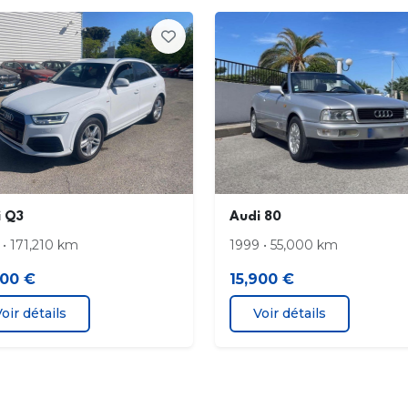
plan
l'AR
Ceintures de sécurité 3 points à enrouleur
déte
pour tous les sièges avec prétensionneur
et vi
réversible
t à
Châssis dynamique à l'AV jambes de force
châs
McPherson avec bras triangulés transversaux
quat
inférieurs
et d
Ciel de pavillon en Tissu Noir
Clim
i Q3
Audi 80
 • 171,210 km
1999 • 55,000 km
ent
Console centrale surélevée avec vide-poches
Cont
pouvant être utilisé comme porte-boissons
cont
900 €
15,900 €
avec volet ouvert
d'en
oir détails
Voir détails
Couvre-bagages coulissant
Dire
automatiquement par glissières
vari