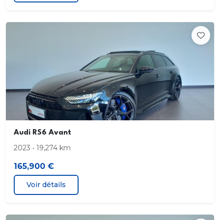
Chargeur de batterie embarqué Charge standard
en courant alternatif (CA) jusqu'à 11 kW. Recharger
entièrement le véhicule à la maison pendant la
nuit ou le recharger rapidement en cours de route
Chauffage des sièges AV
Ciel de pavillon en tissu noir
Climatisation stationnaire confort
Audi RS6 Avant
Clé confort avec alarme
2023 • 19,274 km
Convertisseur haute tension Augmentation de la
165,900 €
capacité de recharge maximale à 150 kW dans les
stations de charge de 400 volts (CC). Réduction
Voir détails
du temps de charge sur les stations de charge de
400 volts (CC)