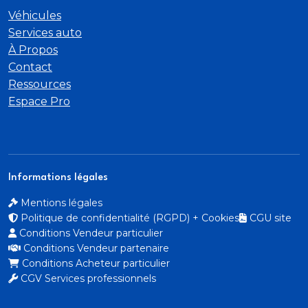
Véhicules
Navigation & Infotainment Audi connect
Services auto
À Propos
Navigation MMI plus avec MMI touch response
Contact
Système de navigation avec affichage sur l?écran
Ressources
couleur 10
Espace Pro
1 pouces haute résolution (1 540 × 720). Mise à jour
des cartes en ligne: téléchargement des données
de navigation actuelles. Affichage de cartes 3D co
Informations légales
Pack mobile home charging
Mentions légales
Pare-brise en vitrage athermique et acoustique
Politique de confidentialité (RGPD) + Cookies
CGU site
Conditions Vendeur particulier
Pare-chocs spécifiques RS
Conditions Vendeur partenaire
Conditions Acheteur particulier
Pompe à chaleur
CGV Services professionnels