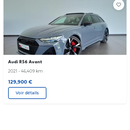
qui peuvent fournir une capacité de recharge su
Câble de recharge mode 3 pour recharge publique
22 kW
Câble qui relie l'unité de commande du système
de recharge au véhicule Longueur 4
5 m pour le système de recharge Compact et de 2
Audi RS6 Avant
5 m pour le système de recharge Connect.
2021 • 46,409 km
129,900 €
Câbles de recharge pour téléphone portable
compatibles Apple et Android
Voir détails
Direction intégrale (4 roues directrices)
E-tron Sound: Système acoustique avec une plus
grande émotivité