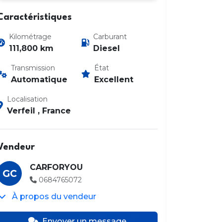
Caractéristiques
Kilométrage
Carburant
111,800 km
Diesel
Transmission
État
Automatique
Excellent
Localisation
Verfeil , France
Vendeur
CARFORYOU
GC
0684765072
À propos du vendeur
Envoyer un message