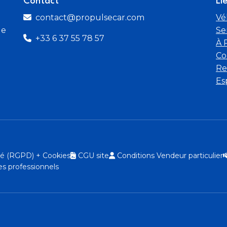
Contact
Li
contact@propulsecar.com
Vé
de
Se
+33 6 37 55 78 57
À 
Co
Re
Es
ité (RGPD) + Cookies
CGU site
Conditions Vendeur particulier
s professionnels