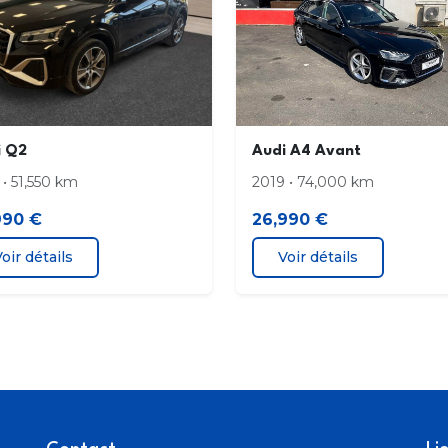
i Q2
Audi A4 Avant
 • 51,550 km
2019 • 74,000 km
990 €
26,990 €
oir détails
Voir détails