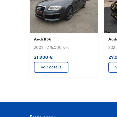
Audi RS6
Aud
2009 • 275,000 km
2021
21,900 €
27,
Voir détails
V