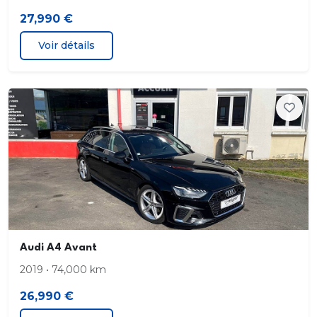
Châssis Sport
27,990 €
Voir détails
Ciel de pavillon en tissu
selon la couleur intérieur choisie
Climatisation automatique confort 3 zones
en plus de la climatisation automatique
Coffre à ouverture et fermeture électriques
ouverture par touche sur la clé du véhicule touche
dans la portière du conducteur ou touche douce
sur la poignée du coffre ; fermeture par touche sur
la face interne du capot du coffre
Audi A4 Avant
2019 • 74,000 km
Colonne de direction de sécurité contient un
système mécanique de déplacement avec
26,990 €
fonction d'amorti ssement qui complète le