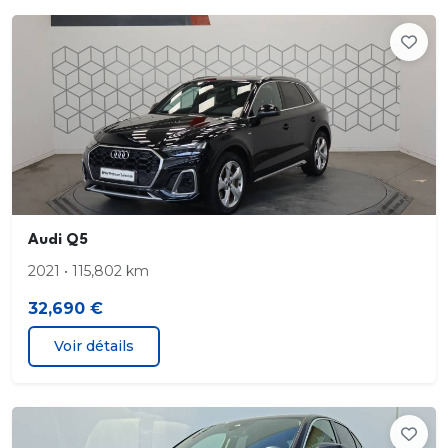
y les liseuses
Eclairage du compartiment
Phares à LED avec clignotants dynamiques AR
Rétroviseur intérieur jour/nuit automatique sans
encadrement
Rétroviseurs extérieurs réglables
Audi Q5
dégivrants
2021 • 115,802 km
32,690 €
rabattables électriquement avec fonction rabat
automatique
Voir détails
Volant cuir Sport multifonctions Plus 3 branches
avec méplat et palettes de commande au volant
2 ports de charge USB AR