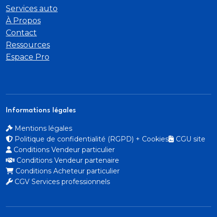
Services auto
Commande de désactivation de l'airbag passager
AV
À Propos
Contact
Contrôle de la pression des pneus
Ressources
Espace Pro
Câbles de recharge pour téléphone portable
compatibles Apple et Android
Direction assistée électromécanique
Informations légales
asservie à la vitesse
Mentions légales
Politique de confidentialité (RGPD) + Cookies
CGU site
Dispositif de limitation de vitesse
Conditions Vendeur particulier
Conditions Vendeur partenaire
Détecteur de pluie et de luminosité
Conditions Acheteur particulier
CGV Services professionnels
Détection de signalisation routière par caméra
Ecrous de roues antivol