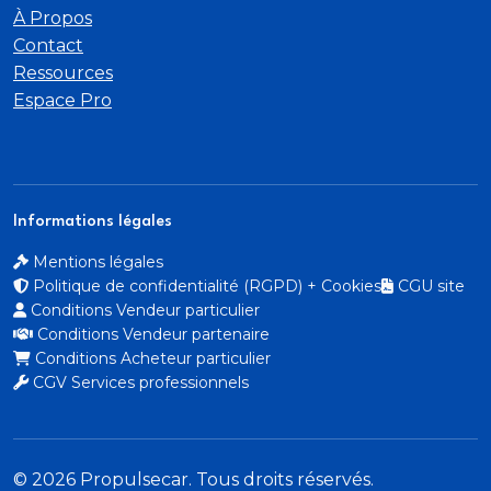
Pare-brise en verre athermique avec bande grise
À Propos
sur la partie supérieure du pare-brise
Contact
Ressources
Phares halogènes avec feux de croisement
Espace Pro
feux de route
feux diurnes
Informations légales
feux de position et clignotants à ampoules
Mentions légales
Politique de confidentialité (RGPD) + Cookies
CGU site
Prises d'air latérales à l'AV en noir mat grainé avec
Conditions Vendeur particulier
encadrement C en Noir Titane
Conditions Vendeur partenaire
Conditions Acheteur particulier
Récupération d'énergie
CGV Services professionnels
Régulateur de vitesse
Rétroviseur intérieur jour/nuit manuel
© 2026 Propulsecar. Tous droits réservés.