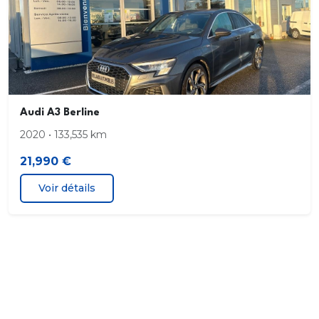
Ciel de pavillon en tissu Gris Titane
Clé à fréquence radio
Diffuseur AR en noir titane mat
Audi A3 Berline
Digital cockpit
2020 • 133,535 km
Dossier de banquette AR rabattable en deux
21,990 €
parties 40:60 ou entièrement
Voir détails
Détecteur d'occupation des sièges
Détecteur de pluie et de luminosité
Eclairage intérieur
Essuie-glace AR à intermittence